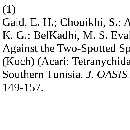
(1)
Gaid, E. H.; Chouikhi, S.; 
K. G.; BelKadhi, M. S. Eva
Against the Two-Spotted Sp
(Koch) (Acari: Tetranychid
Southern Tunisia.
J. OASI
149-157.