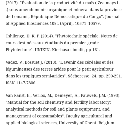
(2017). "Évaluation de la productivité du maïs ( Zea mays L
.) sous amendements organique et minéral dans la province
de Lomami , République Démocratique du Congo". Journal
of Applied Biosciences 109:, (April), 10571–10579.
Tshilenge, D. K. P. (2014). "Phytotechnie spéciale. Notes de
cours destinées aux étudiants du premier grade
Phytotechnie". UNIKIN. Kinshasa : inedit, pp 161.
Vadez, V., Bossuet J. (2013). "L'avenir des céréales et des
légumineuses des terres arides pour le petit agriculteur
dans les tropiques semi-arides". Sécheresse, 24. pp. 250-251.
ISSN 1147-7806.
Van Ranst, E., Verloo, M., Demeyer, A., Pauwels, J.M. (1993).
“Manual for the soil chemistry and fertility laboratory:
analytical methods for soil and plants equipment, and
management of consumables”. Faculty agricultural and
applied biological sciences, University of Ghent. Belgium.