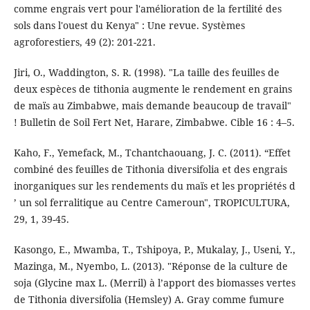
comme engrais vert pour l'amélioration de la fertilité des
sols dans l'ouest du Kenya" : Une revue. Systèmes
agroforestiers, 49 (2): 201-221.
Jiri, O., Waddington, S. R. (1998). "La taille des feuilles de
deux espèces de tithonia augmente le rendement en grains
de maïs au Zimbabwe, mais demande beaucoup de travail"
! Bulletin de Soil Fert Net, Harare, Zimbabwe. Cible 16 : 4–5.
Kaho, F., Yemefack, M., Tchantchaouang, J. C. (2011). “Effet
combiné des feuilles de Tithonia diversifolia et des engrais
inorganiques sur les rendements du maïs et les propriétés d
’ un sol ferralitique au Centre Cameroun", TROPICULTURA,
29, 1, 39-45.
Kasongo, E., Mwamba, T., Tshipoya, P., Mukalay, J., Useni, Y.,
Mazinga, M., Nyembo, L. (2013). "Réponse de la culture de
soja (Glycine max L. (Merril) à l’apport des biomasses vertes
de Tithonia diversifolia (Hemsley) A. Gray comme fumure