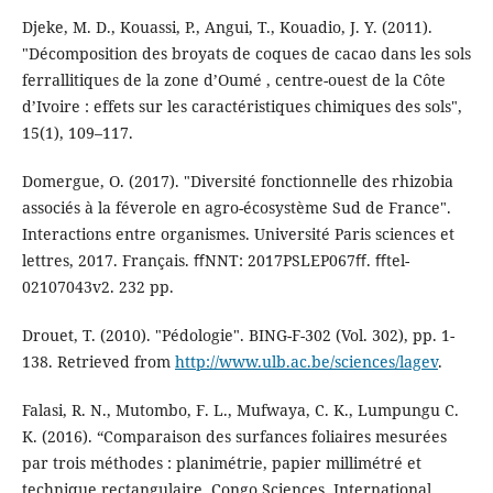
Djeke, M. D., Kouassi, P., Angui, T., Kouadio, J. Y. (2011).
"Décomposition des broyats de coques de cacao dans les sols
ferrallitiques de la zone d’Oumé , centre-ouest de la Côte
d’Ivoire : effets sur les caractéristiques chimiques des sols",
15(1), 109–117.
Domergue, O. (2017). "Diversité fonctionnelle des rhizobia
associés à la féverole en agro-écosystème Sud de France".
Interactions entre organismes. Université Paris sciences et
lettres, 2017. Français. ﬀNNT: 2017PSLEP067ﬀ. ﬀtel-
02107043v2. 232 pp.
Drouet, T. (2010). "Pédologie". BING-F-302 (Vol. 302), pp. 1-
138. Retrieved from
http://www.ulb.ac.be/sciences/lagev
.
Falasi, R. N., Mutombo, F. L., Mufwaya, C. K., Lumpungu C.
K. (2016). “Comparaison des surfances foliaires mesurées
par trois méthodes : planimétrie, papier millimétré et
technique rectangulaire. Congo Sciences, International