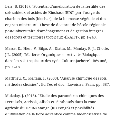
Lele, B. (2016). "Potentiel d’amélioration de la fertilité des
sols sableux et acides de Kinshasa (RDC) par l’usage du
charbon des bois (biochar), de la biomasse végétale et des
engrais minéraux". Thèse de doctorat de l’école régionale
post-universitaire d’aménagement et de gestion integrés
des forêts et territoires tropicaux -ÉRAIFT-, pp 1-243.
Masse, D., Hien, V., Bilgo, A., Diatta, M., Manlay, R. J., Chotte,
J-L. (2005)."Matières Organiques et Activités Biologiques
dans les sols tropicaux des cycle Culture-Jachère". Résumé,
pp. 1–18.
Matthieu, C., Pieltain, F. (2003). "Analyse chimique des sols,
méthodes choisies" ; Ed Tec et doc ; Lavoisier, Paris, pp. 387.
Mukalay, J. (2013). "Etude des paramètres chimiques des
Ferralsols, Acrisols, Alisols et Plinthosols dans la zone
agricole du Haut-Katanga (RD Congo) et possibilités
d’utilisation de la flore adventice comme bio-indicatrice de