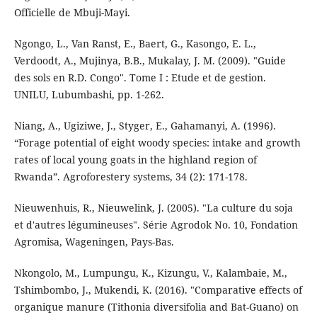
Officielle de Mbuji-Mayi.
Ngongo, L., Van Ranst, E., Baert, G., Kasongo, E. L.,
Verdoodt, A., Mujinya, B.B., Mukalay, J. M. (2009). "Guide
des sols en R.D. Congo". Tome I : Etude et de gestion.
UNILU, Lubumbashi, pp. 1-262.
Niang, A., Ugiziwe, J., Styger, E., Gahamanyi, A. (1996).
“Forage potential of eight woody species: intake and growth
rates of local young goats in the highland region of
Rwanda”. Agroforestery systems, 34 (2): 171-178.
Nieuwenhuis, R., Nieuwelink, J. (2005). "La culture du soja
et d'autres légumineuses". Série Agrodok No. 10, Fondation
Agromisa, Wageningen, Pays-Bas.
Nkongolo, M., Lumpungu, K., Kizungu, V., Kalambaie, M.,
Tshimbombo, J., Mukendi, K. (2016). "Comparative effects of
organique manure (Tithonia diversifolia and Bat-Guano) on