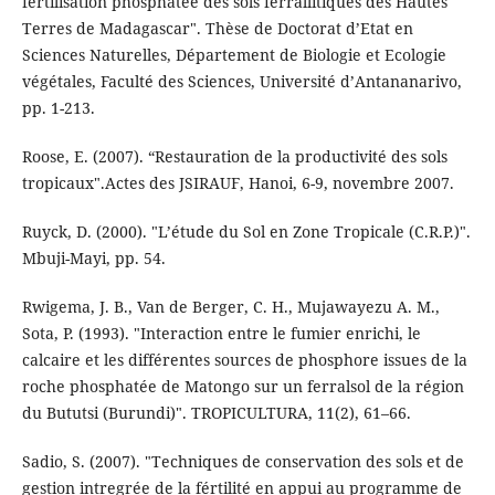
fertilisation phosphatée des sols ferrallitiques des Hautes
Terres de Madagascar". Thèse de Doctorat d’Etat en
Sciences Naturelles, Département de Biologie et Ecologie
végétales, Faculté des Sciences, Université d’Antananarivo,
pp. 1-213.
Roose, E. (2007). “Restauration de la productivité des sols
tropicaux".Actes des JSIRAUF, Hanoi, 6-9, novembre 2007.
Ruyck, D. (2000). "L’étude du Sol en Zone Tropicale (C.R.P.)".
Mbuji-Mayi, pp. 54.
Rwigema, J. B., Van de Berger, C. H., Mujawayezu A. M.,
Sota, P. (1993). "Interaction entre le fumier enrichi, le
calcaire et les différentes sources de phosphore issues de la
roche phosphatée de Matongo sur un ferralsol de la région
du Bututsi (Burundi)". TROPICULTURA, 11(2), 61–66.
Sadio, S. (2007). "Techniques de conservation des sols et de
gestion intregrée de la fértilité en appui au programme de