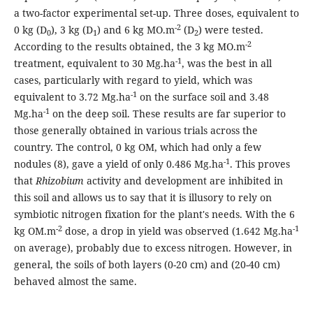
a two-factor experimental set-up. Three doses, equivalent to
-2
0 kg (D
), 3 kg (D
) and 6 kg MO.m
(D
) were tested.
0
1
2
-2
According to the results obtained, the 3 kg MO.m
-1
treatment, equivalent to 30 Mg.ha
, was the best in all
cases, particularly with regard to yield, which was
-1
equivalent to 3.72 Mg.ha
on the surface soil and 3.48
-1
Mg.ha
on the deep soil. These results are far superior to
those generally obtained in various trials across the
country. The control, 0 kg OM, which had only a few
-1
nodules (8), gave a yield of only 0.486 Mg.ha
. This proves
that
Rhizobium
activity and development are inhibited in
this soil and allows us to say that it is illusory to rely on
symbiotic nitrogen fixation for the plant's needs. With the 6
-2
-1
kg OM.m
dose, a drop in yield was observed (1.642 Mg.ha
on average), probably due to excess nitrogen. However, in
general, the soils of both layers (0-20 cm) and (20-40 cm)
behaved almost the same.